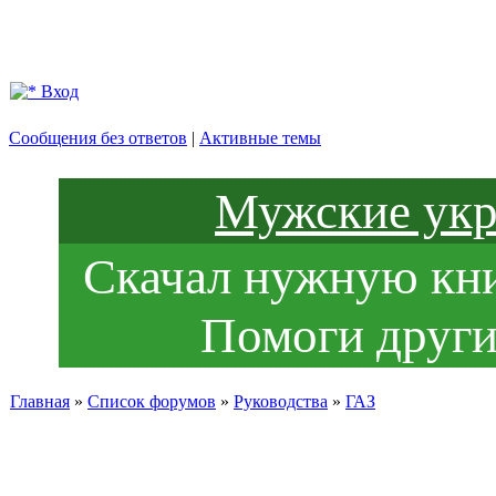
Вход
Сообщения без ответов
|
Активные темы
Мужские укр
Скачал нужную книг
Помоги други
Главная
»
Список форумов
»
Руководства
»
ГАЗ