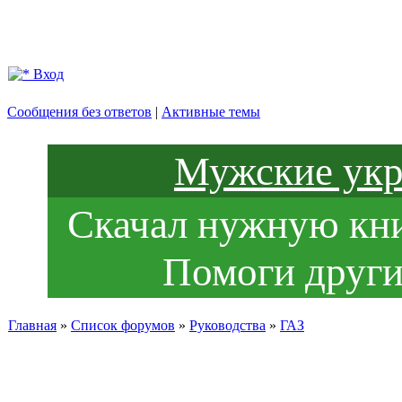
Вход
Сообщения без ответов
|
Активные темы
Мужские укр
Скачал нужную книг
Помоги други
Главная
»
Список форумов
»
Руководства
»
ГАЗ