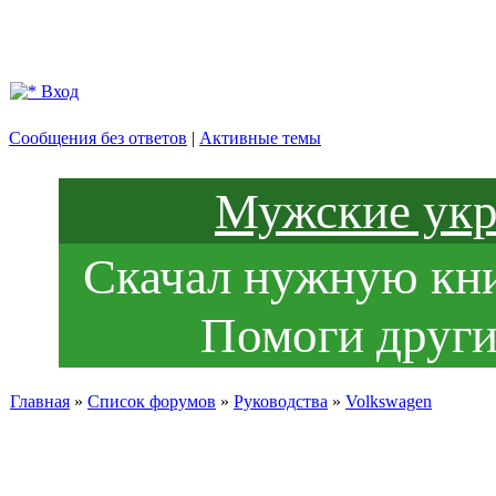
Вход
Сообщения без ответов
|
Активные темы
Мужские укр
Скачал нужную книг
Помоги други
Главная
»
Список форумов
»
Руководства
»
Volkswagen