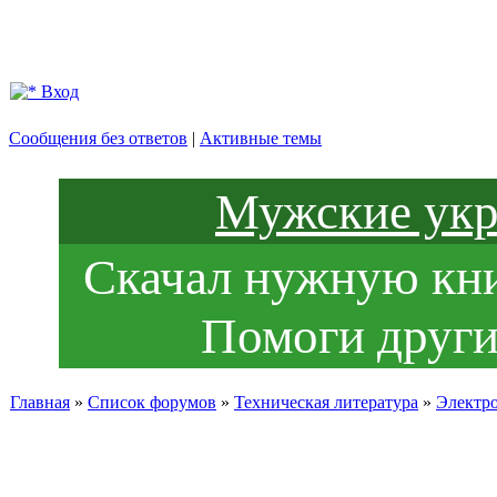
Вход
Сообщения без ответов
|
Активные темы
Мужские укр
Скачал нужную книг
Помоги други
Главная
»
Список форумов
»
Техническая литература
»
Электр