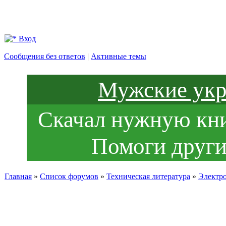
Вход
Сообщения без ответов
|
Активные темы
Мужские укр
Скачал нужную книг
Помоги други
Главная
»
Список форумов
»
Техническая литература
»
Электр